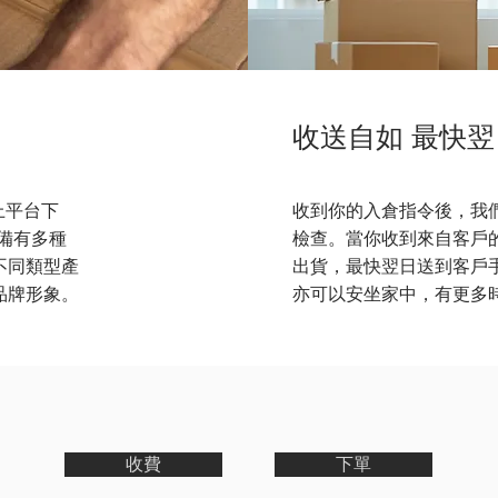
收送自如 最快
上平台下
收到你的入倉指令後，我
 備有多種
檢查。當你收到來自客戶的新
不同類型產
出貨，最快翌日送到客戶
品牌形象。
亦可以安坐家中，有更多
收費
下單