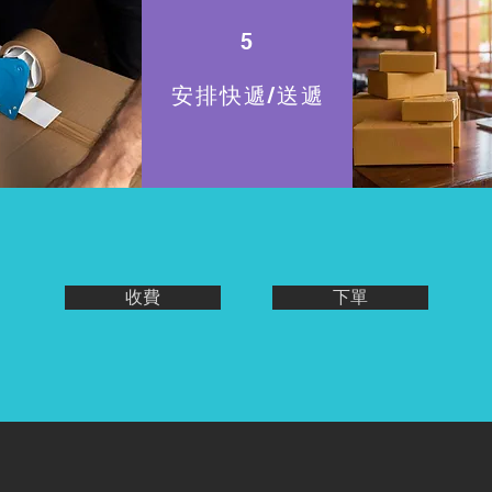
5
安排快遞/送遞
收費
下單