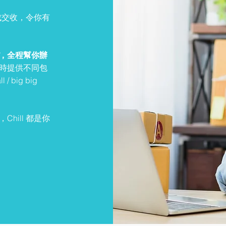
完成交收，令你有
，全程幫你辦
時提供不同包
big big
hill 都是你