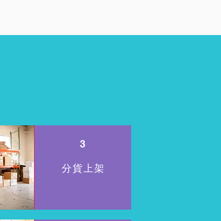
3
分貨上架