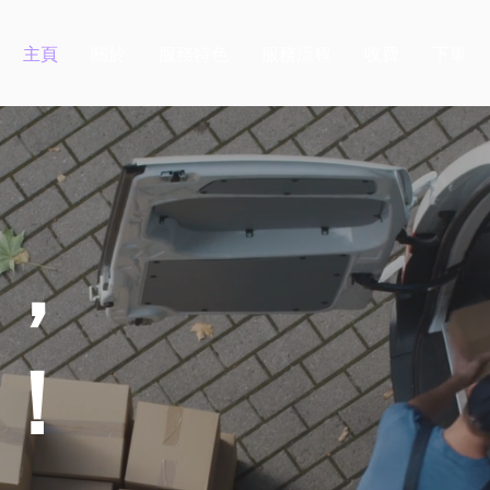
主頁
關於
服務特色
服務流程
收費
下單
，
！