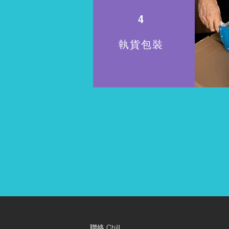
4
執貨包裝
聯絡 Chill