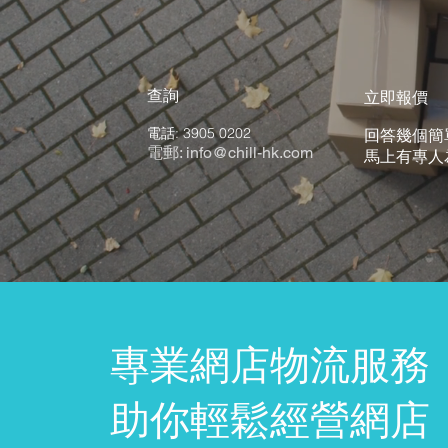
​查詢
立即報價
電話:
3905 0202
回答幾個簡
電郵:
info@chill-hk.com
馬上有專人
專業網店物流服務
助你輕鬆經營網店