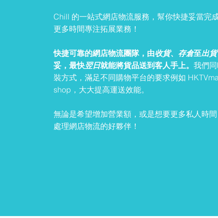
Chill 的一站式網店物流服務，幫你快捷妥當
更多時間專注拓展業務！
快捷可靠的網店物流團隊，
由
收貨
、
存倉
至
出貨
妥，最快
翌日
就能將貨品送到客人手上。
我們同
裝方式，滿足不同購物平台的要求例如 HKTVmall / 
shop，大大提高運送效能。
無論是希望增加營業額，或是想要更多私人時間，C
處理網店物流的好夥伴！